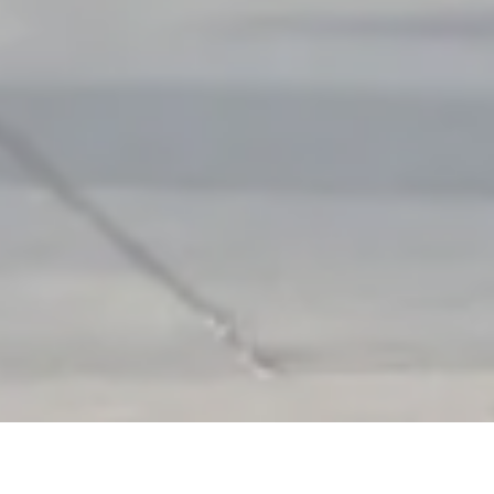
Découvrez les
nouvelles villes labellisées
qui rejoignent notre