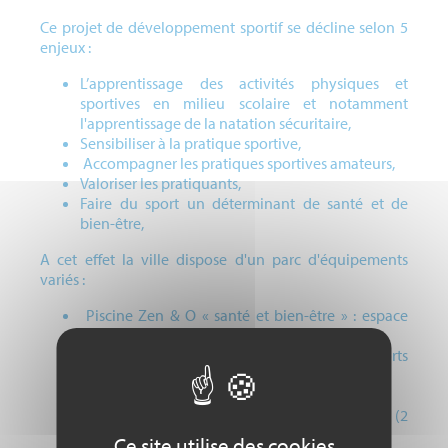
Ce projet de développement sportif se décline selon 5
enjeux :
L’apprentissage des activités physiques et
sportives en milieu scolaire et notamment
l'apprentissage de la natation sécuritaire,
Sensibiliser à la pratique sportive,
Accompagner les pratiques sportives amateurs,
Valoriser les pratiquants,
Faire du sport un déterminant de santé et de
bien-être,
A cet effet la ville dispose d'un parc d'équipements
variés :
Piscine Zen & O « santé et bien-être » : espace
bien être, bassin 25 mètres, pataugeoire
Salle Coubertin : Salle à dominante sports
collectifs
Dojo Coubertin : Salle avec tatamis unique
Salle Polyvalente : Ancienne salle de tennis (2
terrains) avec club house à l’étage
Ce site utilise des cookies