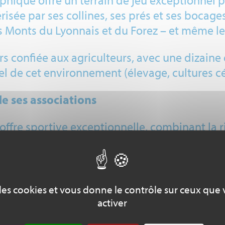
phique offre un terrain de jeu exceptionnel p
isée par ses collines, ses prés et ses bocag
 les Monts du Lyonnais et du Forez – et même l
eurs confiée aux agriculteurs, avec une dizaine
l de cet environnement (élevage, cultures cér
de ses associations
ffre sportive exceptionnelle, combinant la r
es atoutrichesse, la commune propose une ving
n air.
e des cookies et vous donne le contrôle sur ceux que
activer