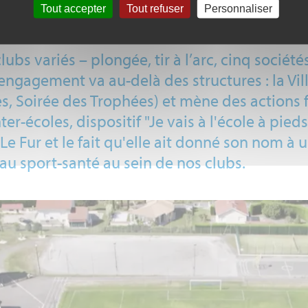
ne surface synthétique.
Tout accepter
Tout refuser
Personnaliser
3x3, deux city stades et trois aires de fitness 
ubs variés – plongée, tir à l’arc, cinq sociét
t engagement va au-delà des structures : la 
s, Soirée des Trophées) et mène des actions f
nter-écoles, dispositif "Je vais à l'école à p
e Fur et le fait qu'elle ait donné son nom à 
au sport-santé au sein de nos clubs.