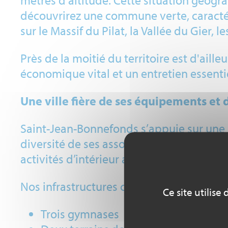
mètres d'altitude. Cette situation géogra
découvrirez une commune verte, caractér
sur le Massif du Pilat, la Vallée du Gier,
Près de la moitié du territoire est d'aill
économique vital et un entretien essentie
Une ville fière de ses équipements et 
Saint-Jean-Bonnefonds s’appuie sur une o
diversité de ses associations. Grâce à c
activités d’intérieur aux pratiques de plei
Nos infrastructures clés incluent :
Ce site utilis
Trois gymnases