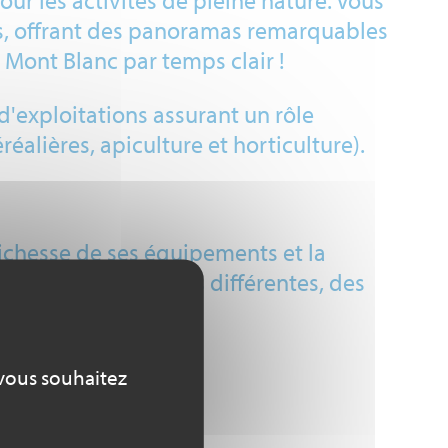
our les activités de pleine nature. Vous
es, offrant des panoramas remarquables
e Mont Blanc par temps clair !
 d'exploitations assurant un rôle
éalières, apiculture et horticulture).
ichesse de ses équipements et la
taine de disciplines différentes, des
 vous souhaitez