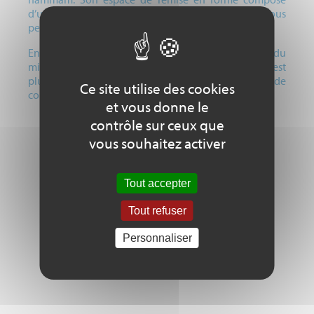
d’une salle de cardio, et d'une salle RPM, vous
permettront de vous dépenser sens compter.
Enfin vous pourrez terminer votre visite en profitant du
minigolf. Vous l’aurez compris, l’Eco-Piscine d’OBJAT est
plus qu’une piscine, c’est un véritable lieu de
Ce site utilise des cookies
convivialité
et vous donne le
contrôle sur ceux que
vous souhaitez activer
Tout accepter
Tout refuser
Personnaliser