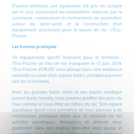
D'autres éléments ont également été pris en compte
per le Jury concernant les orientations retenues par la
commune : notamment les événements de promotion
autour du sport-santé et la construction d'un
équipement structurant pour le bassin de vie : l’Éco-
Piscine.
Les bonnes pratiques
Un équipement sportif innovant pour le territoire :
l’Éco-Piscine un lieu de vie. Inaugurée le 15 juin 2019,
l’Éco-Piscine d'OBJAT vous plonge dans une ambiance
naturelle eu cœur d’un espace loisirs, véritable poumon
vert de 16 hectares.
Avec ses grandes baies vitrés et son bassin nordique
ouvert toute l’année, vous pourrez profiter des joies de
l’eau comme si vous étiez au milieu du lac. Son espace
aquatique épuré vous permettra de vous adonner à de
nombreuses pratiques telles que la natation ou les
activités aquatiques. Relaxation et détente vous
guideront dans son espèce bien-être avec sauna et
hammam. Son espace de remise en forme composé