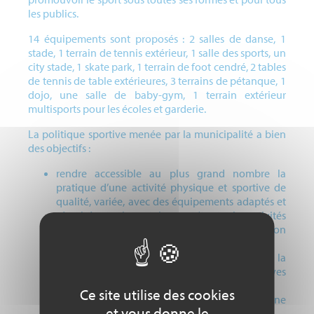
les publics.
14 équipements sont proposés : 2 salles de danse, 1
stade, 1 terrain de tennis extérieur, 1 salle des sports, un
city stade, 1 skate park, 1 terrain de foot cendré, 2 tables
de tennis de table extérieures, 3 terrains de pétanque, 1
dojo, une salle de baby-gym, 1 terrain extérieur
multisports pour les écoles et garderie.
La politique sportive menée par la municipalité a bien
des objectifs :
rendre accessible au plus grand nombre la
pratique d’une activité physique et sportive de
qualité, variée, avec des équipements adaptés et
sécurisés et cela gratuitement (toutes les activités
sportives du Centre Municipal d’Initiation
Sportive sont gratuites) ;
dynamiser la vie sportive locale et fédérer la
population autour de manifestations sportives
portées par la municipalité ;
Ce site utilise des cookies
accompagner les plus jeunes dans le choix d’une
et vous donne le
ou plusieurs activités sportives avec le CMIS ;