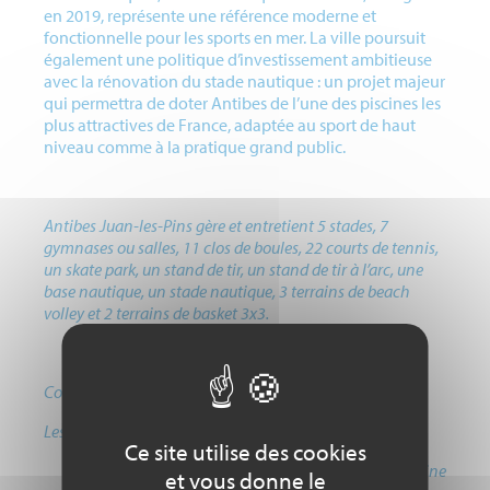
en 2019, représente une référence moderne et
fonctionnelle pour les sports en mer. La ville poursuit
également une politique d’investissement ambitieuse
avec la rénovation du stade nautique : un projet majeur
qui permettra de doter Antibes de l’une des piscines les
plus attractives de France, adaptée au sport de haut
niveau comme à la pratique grand public.
Antibes Juan-les-Pins gère et entretient 5 stades, 7
gymnases ou salles, 11 clos de boules, 22 courts de tennis,
un skate park, un stand de tir, un stand de tir à l’arc, une
base nautique, un stade nautique, 3 terrains de beach
volley et 2 terrains de basket 3x3.
Concernant le Haut Niveau :
Les Pôles France sont au nombre de deux :
Ce site utilise des cookies
Le Pôle France de Gymnastique Artistique Masculine
et vous donne le