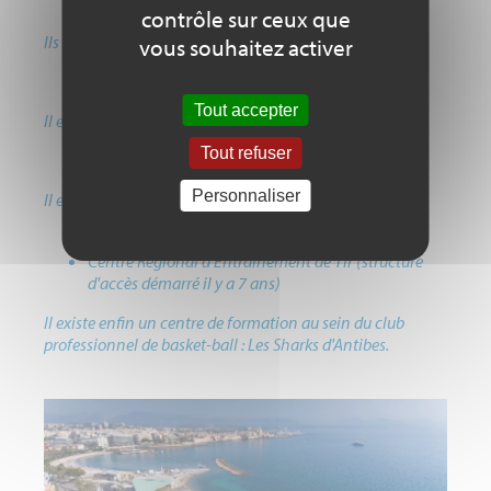
Le Pôle France Trampoline
contrôle sur ceux que
Ils sont accompagnés d'un Pôle Espoir :
vous souhaitez activer
Le Pôle Espoir de Voile
Tout accepter
Il existe également un club d'excellence de natation.
Tout refuser
Personnaliser
Il existe aussi des dispositifs régionaux :
Dispositif Régional d'Entrainement de Voile
Centre Régional d'Entrainement de Tir (structure
d'accès démarré il y a 7 ans)
Il existe enfin un centre de formation au sein du club
professionnel de basket-ball : Les Sharks d'Antibes.